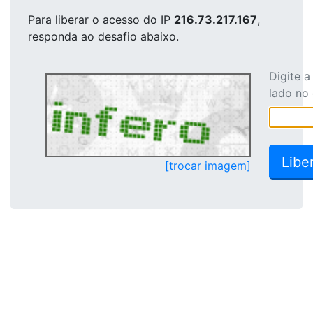
Para liberar o acesso
do IP
216.73.217.167
,
responda ao desafio abaixo.
Digite 
lado no
[trocar imagem]